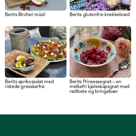
Berits Bircher müsli
Berits glutenfrie knekkebrød
Berits aprikossalat med
Berits Prinsessegrøt – en
ristede gresskarfrø
melkefri kjøleskapsgrøt med
rødbete og bringebær