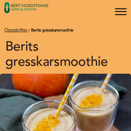
×
×
Logg inn
Søk
Bli medlem
Oppskrifter
/
Berits gresskarsmoothie
Berits
Oppskrifter
gresskarsmoothie
Artikler
Kurs og Foredrag
Bøker