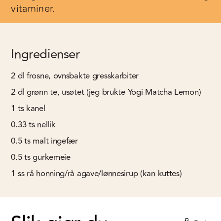
vitaminer.
Ingredienser
2
dl
frosne, ovnsbakte gresskarbiter
2
dl
grønn te, usøtet (jeg brukte Yogi Matcha Lemon)
1
ts
kanel
0.33
ts
nellik
0.5
ts
malt ingefær
0.5
ts
gurkemeie
1
ss
rå honning/rå agave/lønnesirup (kan kuttes)