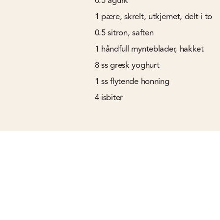
0.5
agurk
1
pære, skrelt, utkjernet, delt i to
0.5
sitron, saften
1
håndfull mynteblader, hakket
8
ss
gresk yoghurt
1
ss
flytende honning
4
isbiter