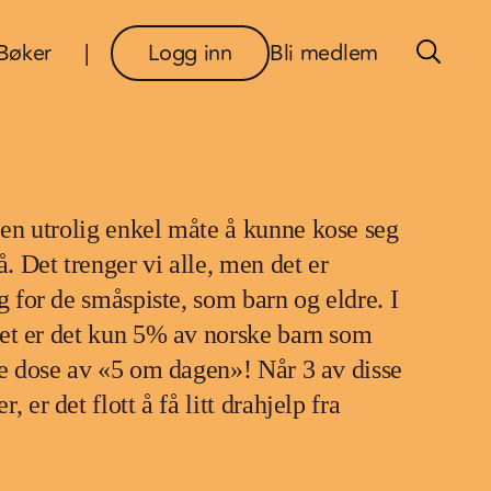
×
Bøker
Logg inn
Bli medlem
en utrolig enkel måte å kunne kose seg
 Det trenger vi alle, men det er
ig for de småspiste, som barn og eldre. I
tet er det kun 5% av norske barn som
te dose av «5 om dagen»! Når 3 av disse
 er det flott å få litt drahjelp fra