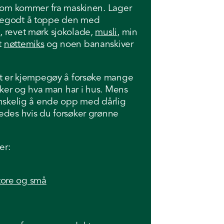
 som kommer fra maskinen. Lager
pegodt å toppe den med
k, revet mørk sjokolade,
musli
, min
t
nøttemiks
og noen bananskiver
det er kjempegøy å forsøke mange
liker og hva man har i hus. Mens
anskelig å ende opp med dårlig
edes hvis du forsøker grønne
er:
tore og små