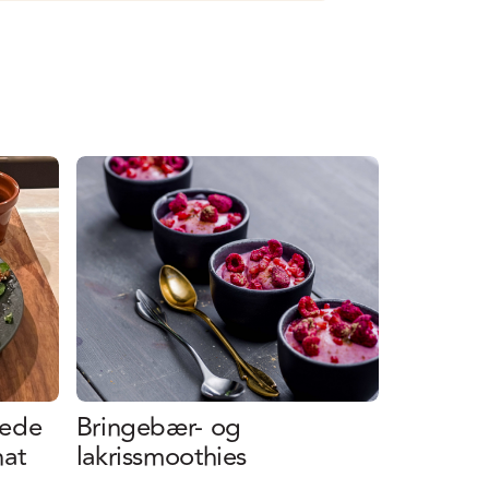
tede
Bringebær- og
nat
lakrissmoothies