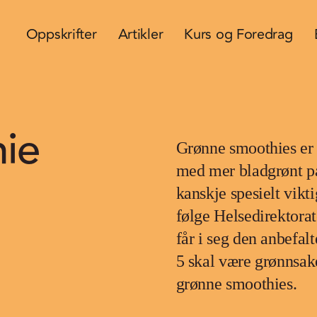
Oppskrifter
Artikler
Kurs og Foredrag
ie
Grønne smoothies er 
med mer bladgrønt på.
kanskje spesielt vikt
følge Helsedirektora
får i seg den anbefal
5 skal være grønnsaker,
grønne smoothies.