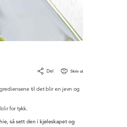
Del
Skriv ut
grediensene til det blir en jevn og
lir for tykk.
ie, så sett den i kjøleskapet og