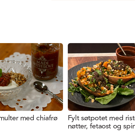
multer med chiafrø
Fylt søtpotet med ris
nøtter, fetaost og spi