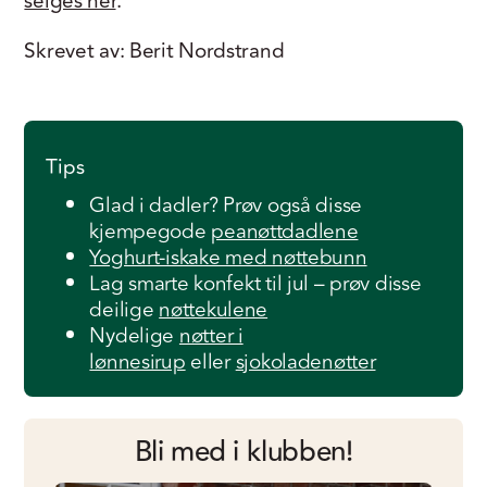
selges her
.
Skrevet av: Berit Nordstrand
Tips
Glad i dadler? Prøv også disse
kjempegode
peanøttdadlene
Yoghurt-iskake med nøttebunn
Lag smarte konfekt til jul – prøv disse
deilige
nøttekulene
Nydelige
nøtter i
lønnesirup
eller
sjokoladenøtter
Bli med i klubben!