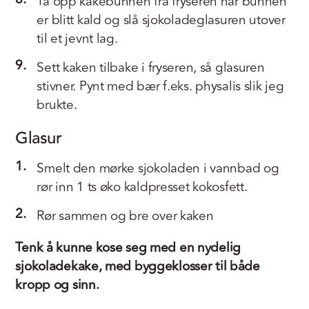
Ta opp kakebunnen fra fryseren når bunnen
er blitt kald og slå sjokoladeglasuren utover
til et jevnt lag.
9.
Sett kaken tilbake i fryseren, så glasuren
stivner. Pynt med bær f.eks. physalis slik jeg
brukte.
Glasur
1.
Smelt den mørke sjokoladen i vannbad og
rør inn 1 ts øko kaldpresset kokosfett.
2.
Rør sammen og bre over kaken
Tenk å kunne kose seg med en nydelig
sjokoladekake, med byggeklosser til både
kropp og sinn.