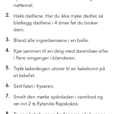
nøttemel.
2.
Hakk dadlene. Har du ikke myke dadler, så
bløtlegg dadlene i 4 timer før du bruker
dem.
3.
Bland alle ingrediensene i en bolle.
4.
Kjør sammen til en deig med stavmikser eller
i flere omganger i blenderen.
5.
Trykk kakedeigen utover til en kakebunn på
et kakefat.
6.
Sett fatet i fryseren.
7.
Smelt den mørke sjokoladen i vannbad og
rør inn 2 ts flytende Rapskokos.
8.