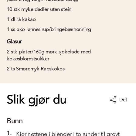
10
stk
myke dadler uten stein
1
dl
rå kakao
1
ss
øko lønnesirup/bringebærhonning
Glasur
2
stk
plater/160g mørk sjokolade med
kokosblomstsukker
2
ts
Smøremyk Rapskokos
Slik gjør du
Del
Bunn
1.
Kjør nøttene i blender i to runder til grovt