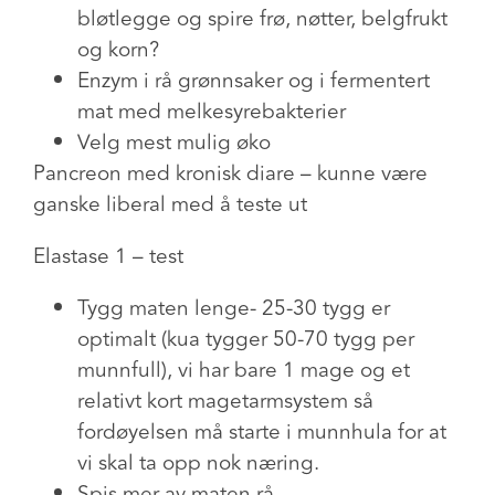
bløtlegge og spire frø, nøtter, belgfrukt
og korn?
Enzym i rå grønnsaker og i fermentert
mat med melkesyrebakterier
Velg mest mulig øko
Pancreon med kronisk diare – kunne være
ganske liberal med å teste ut
Elastase 1 – test
Tygg maten lenge- 25-30 tygg er
optimalt (kua tygger 50-70 tygg per
munnfull), vi har bare 1 mage og et
relativt kort magetarmsystem så
fordøyelsen må starte i munnhula for at
vi skal ta opp nok næring.
Spis mer av maten rå