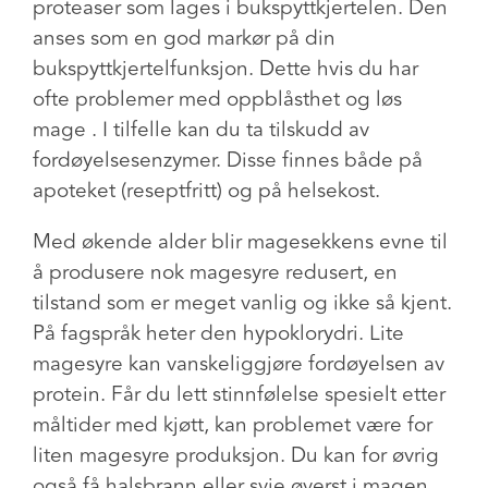
proteaser som lages i bukspyttkjertelen. Den
anses som en god markør på din
bukspyttkjertelfunksjon. Dette hvis du har
ofte problemer med oppblåsthet og løs
mage . I tilfelle kan du ta tilskudd av
fordøyelsesenzymer. Disse finnes både på
apoteket (reseptfritt) og på helsekost.
Med økende alder blir magesekkens evne til
å produsere nok magesyre redusert, en
tilstand som er meget vanlig og ikke så kjent.
På fagspråk heter den hypoklorydri. Lite
magesyre kan vanskeliggjøre fordøyelsen av
protein. Får du lett stinnfølelse spesielt etter
måltider med kjøtt, kan problemet være for
liten magesyre produksjon. Du kan for øvrig
også få halsbrann eller svie øverst i magen.