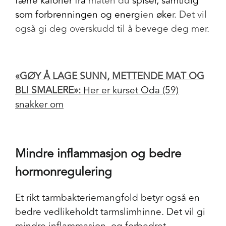
færre kalorier fra
maten du
spiser, samtidig
som forbrenningen og energ
ien
øke
r. Det vil
også gi deg overskudd til å bevege deg mer.
«GØY Å LAGE SUNN, METTENDE MAT OG
BLI SMALERE»:
Her er kurset Oda (59)
snakker om
Mindre inflammasjon og bedre
hormonregulering
Et rikt tarmbakteriemangfold betyr også en
bedre vedlikeholdt tarmslimhinne. Det vil gi