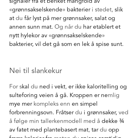
signaler fra et beriket mangfold av
«
grønnsakselskende
»
bakterier
i stedet,
slik
at
du
får lyst på mer grønnsaker, salat og
annen sunn mat.
Og når
du
har etablert et
nytt hylekor av
«
grønnsakselskende
»
bakterier, vil det gå som en lek å spise sunt.
Nei til slankekur
For s
kal
du
ned i vekt
,
er ikke kaloritelling og
sulteforing veien å gå. Kroppen er ne
mlig
mye mer
kompleks enn
en simpel
forbrenningsovn. Fråtser
du
i grønnsaker,
ved
å følge min tallerkenmodell
med å
dekke ¾
av fatet med plantebasert mat
,
tar
du
opp