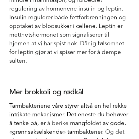
mindre inflammasjon, og forbedret
regulering av hormonene insulin og leptin.
Insulin regulerer både fettforbrenningen og
opptaket av blodsukker i cellene. Leptin er
metthetshormonet som signaliserer til
hjernen at vi har spist nok. Dårlig følsomhet
for leptin gjør at vi spiser mer for å dempe
sulten.
Mer brokkoli og rødkål
Tarmbakteriene våre styrer altså en hel rekke
intrikate mekanismer. Det eneste du behøver
å tenke på, er
å
berike
mangfol
det
av gode,
«
grønnsakselskende
»
tarmbakterie
r. Og det