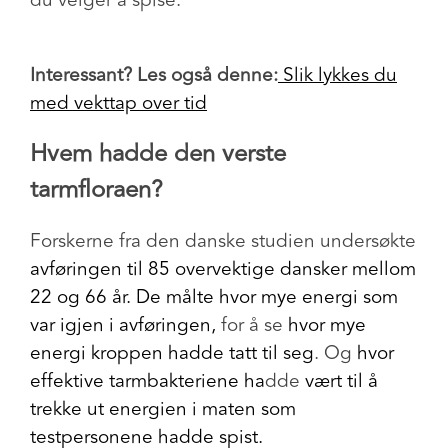
du velger å spise.
Interessant? Les også denne:
​​Slik lykkes du
med vekttap over tid
Hvem hadde den verste
tarmfloraen?
Forskerne fra den danske studien undersøkte
avføringen til 85 overvektige dansker mellom
22 og 66 år. De målte hvor mye energi som
var igjen i avføringen,
for å se
hvor mye
energi kroppen hadde tatt til seg
.
Og
hvor
effektive tarmbakteriene ha
dde
vært til å
trekke ut energien i maten
som
testpersonene hadde spist.