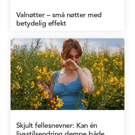
Valnøtter – små nøtter med
betydelig effekt
Skjult fellesnevner: Kan én
livsstilsendring dempe både